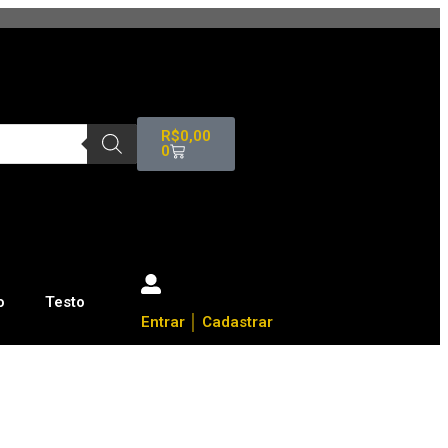
R$
0,00
0
o
Testo
Entrar │ Cadastrar