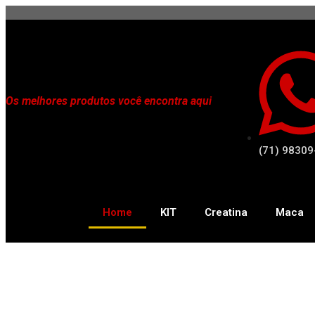
Os melhores produtos você encontra aqui
(71) 98309
Home
KIT
Creatina
Maca