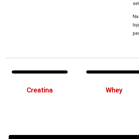
se
Na
lo
pa
Creatina
Whey