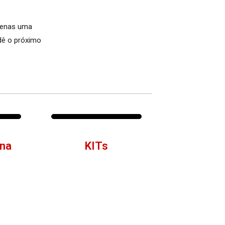
penas uma
 dê o próximo
na
KITs