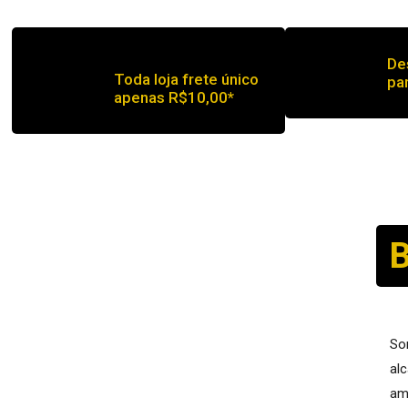
De
Toda loja frete único
pa
apenas R$10,00*
So
al
am