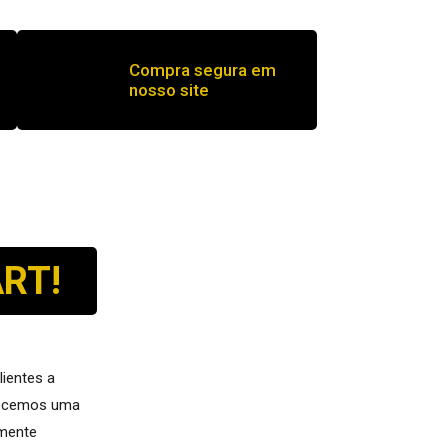
Compra segura em
nosso site
RT!
ientes a
erecemos uma
amente