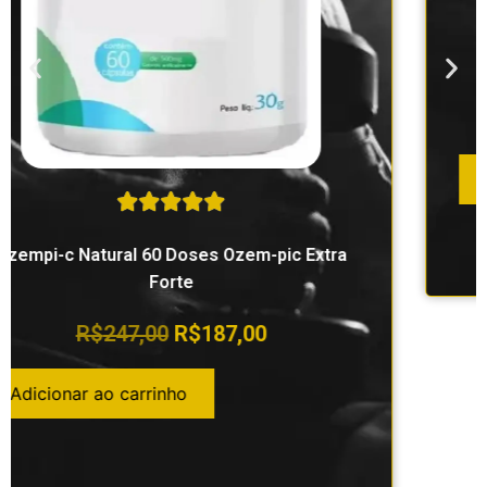
Biotina Vitamina B7 Autêntica
R$
99,90
R$
69,90
Adicionar ao carrinho